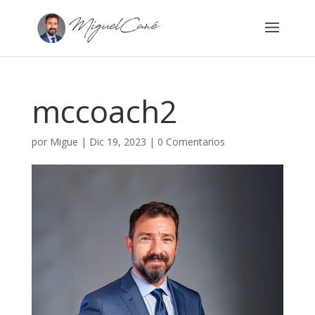
mccoach2
por
Migue
|
Dic 19, 2023
|
0 Comentarios