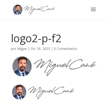
logo2-p-f2
por
Migue
|
Dic 18, 2023
|
0 Comentarios